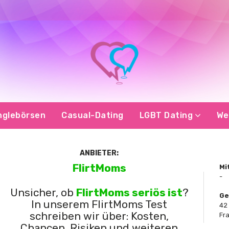
nglebörsen
Casual-Dating
LGBT Dating
We
ANBIETER:
FlirtMoms
Mi
-
Unsicher, ob
FlirtMoms seriös ist
?
Ge
In unserem FlirtMoms Test
42
schreiben wir über: Kosten,
Fr
Chancen, Risiken und weiteren