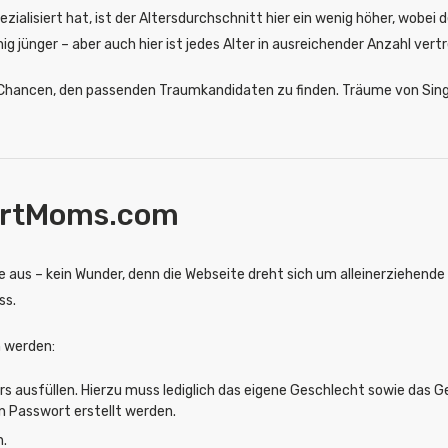
zialisiert hat, ist der Altersdurchschnitt hier ein wenig höher, wobei 
g jünger – aber auch hier ist jedes Alter in ausreichender Anzahl vert
ale Chancen, den passenden Traumkandidaten zu finden. Träume von S
lirtMoms.com
te aus – kein Wunder, denn die Webseite dreht sich um alleinerziehend
ss.
n werden:
s ausfüllen. Hierzu muss lediglich das eigene Geschlecht sowie das G
n Passwort erstellt werden.
n.