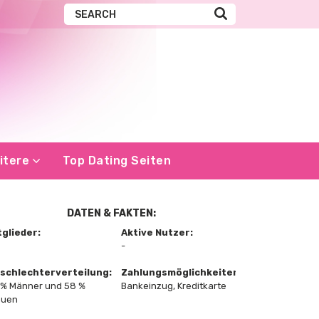
itere
Top Dating Seiten
DATEN & FAKTEN:
tglieder:
Aktive Nutzer:
-
schlechterverteilung:
Zahlungsmöglichkeiten:
 % Männer und 58 %
Bankeinzug, Kreditkarte
auen