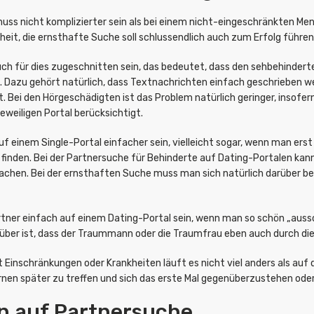
uss nicht komplizierter sein als bei einem nicht-eingeschränkten Men
eit, die ernsthafte Suche soll schlussendlich auch zum Erfolg führen
uch für dies zugeschnitten sein, das bedeutet, dass den sehbehindert
n. Dazu gehört natürlich, dass Textnachrichten einfach geschrieben 
 Bei den Hörgeschädigten ist das Problem natürlich geringer, insofer
eweiligen Portal berücksichtigt.
einem Single-Portal einfacher sein, vielleicht sogar, wenn man erst 
 finden. Bei der Partnersuche für Behinderte auf Dating-Portalen kann
achen. Bei der ernsthaften Suche muss man sich natürlich darüber be
tner einfach auf einem Dating-Portal sein, wenn man so schön „aussor
ber ist, dass der Traummann oder die Traumfrau eben auch durch diese
it Einschränkungen oder Krankheiten läuft es nicht viel anders als a
ernen später zu treffen und sich das erste Mal gegenüberzustehen oder
en auf Partnersuche