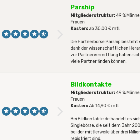
Parship
Mitgliederstruktur:
49 % Männer
Frauen
Kosten:
ab 30,00 € mtl.
Die Partnerbörse Parship besteht 
dank der wissenschaftlichen Her
zur Partnervermittlung haben sich 
viele Partner finden können.
Bildkontakte
Mitgliederstruktur:
49 % Männer
Frauen
Kosten:
Ab 14,90 € mtl.
Bei Bildkontakte.de handelt es sic
Singlebörse, die seit dem Jahr 20
bei der mittlerweile über drei Milli
registriert sind.