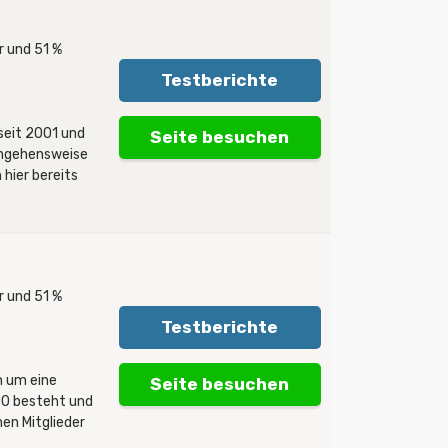
 und 51 %
Testberichte
seit 2001 und
Seite besuchen
angehensweise
hier bereits
 und 51 %
Testberichte
h um eine
Seite besuchen
00 besteht und
onen Mitglieder