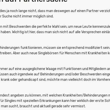
s ja noch lange nicht, dass man deswegen auf einen Partner verzich
r Suche nicht immer möglich sind.
 mit Beschwerden die perfekte Wahl sein, um neue Leute kennenzulerne
t haben. Wichtig ist hier, dass man sich nicht auf alle Versprechen ein
hinderungen funktionieren, müssen sie entsprechend modifiziert sein.
betreiben. Aber auch neue Singlebörsen für Menschen mit Krankheiten 
mer auf eine ausgeglichene Waage mit Funktionen und Mitgliedern an
müssen auch irgendwie auf Behinderungen und/oder Beschwerden eing
 krank oder gehandicapt sind, möchte man vielleicht doch im Vornhe
indest angeben zu können, mit welchen Krankheiten/Behinderungen m
ür Singles mit speziellen Erkrankungen kann hier wirklich der erste Sc
as man sucht, braucht und aktuell gerade sehr vermisst.