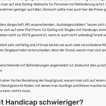
man auf eine Dating-Webseite für Personen mit Behinderung setzt. H
nahmen geringer ausfallen. Dennoch sollte man auch hier die Preise g
nders dargestellt. Mit ansprechenden „Aushängeschildern“ lassen sich
r sich auf einer Plattform für Dating mit Singles mit Handicaps anmel
 eben nicht zu 100 % gesund ist, wenn er auch nicht unbedingt krank s
lich sehr vielfältig und oftmals bieten sie auch viele verschiedene Mö
eren Singleportalen unterscheiden, denn der Grund, warum man sich anm
einstehende mit Behinderungen angemeldet ist, bedeutet dies ja nich
n.
ch einer festen Beziehung der Hauptgrund, warum man sich auf einem 
Gleichgesinnte finden, mit denen man Ausflüge und Reisen machen ka
les kann, nichts muss.
it Handicap schwieriger?