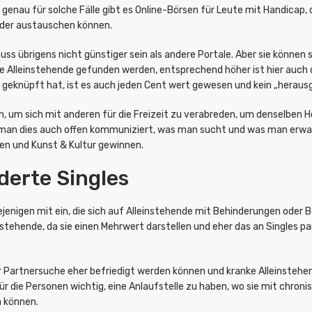
enau für solche Fälle gibt es Online-Börsen für Leute mit Handicap, 
nder austauschen können.
s übrigens nicht günstiger sein als andere Portale. Aber sie können
e Alleinstehende gefunden werden, entsprechend höher ist hier auch
te geknüpft hat, ist es auch jeden Cent wert gewesen und kein „herau
n, um sich mit anderen für die Freizeit zu verabreden, um denselbe
s man dies auch offen kommuniziert, was man sucht und was man erw
ren und Kunst & Kultur gewinnen.
derte Singles
ejenigen mit ein, die sich auf Alleinstehende mit Behinderungen oder 
einstehende, da sie einen Mehrwert darstellen und eher das an Singles
er Partnersuche eher befriedigt werden können und kranke Alleinstehe
r die Personen wichtig, eine Anlaufstelle zu haben, wo sie mit chroni
 können.