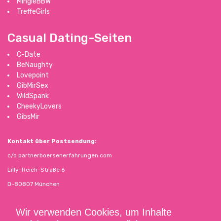
MingleBBW
TreffeGirls
Casual Dating-Seiten
C-Date
BeNaughty
Lovepoint
GibMirSex
WildSpank
CheekyLovers
GibsMir
Kontakt über Postsendung:
c/o partnerboersenerfahrungen.com
Lilly-Reich-Straße 6
D-80807 München
Kontakt über E-Mail:
Wir verwenden Cookies, um Inhalte
matthias.buchholz68@gmail.com