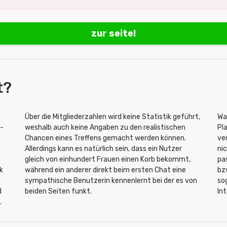
zur seite!
t?
Über die Mitgliederzahlen wird keine Statistik geführt,
Wa
n-
weshalb auch keine Angaben zu den realistischen
Pl
Chancen eines Treffens gemacht werden können.
ve
Allerdings kann es natürlich sein, dass ein Nutzer
ni
gleich von einhundert Frauen einen Korb bekommt,
pa
k
während ein anderer direkt beim ersten Chat eine
bz
sympathische Benutzerin kennenlernt bei der es von
so
d
beiden Seiten funkt.
In
.