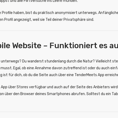
 tappst und alle Flirtversuche ins Leere münden.
die Profile haben, bist du praktisch anonymisiert unterwegs. Anfängl
 Profil angezeigt, weil sie Teil deiner Privatsphäre sind.
ile Website – Funktioniert es 
d unterwegs? Du wanderst stundenlang durch die Natur? Vielleicht ste
n musst. Egal, ob eine Annahme davon zutreffend ist oder du auch ei
 ist für dich, ob du die Seite auch über eine TenderMeets App erreich
ine App über Stores verfügbar und auch auf der Seite des Anbieters wi
on über den Browser deines Smartphones abrufen. Solltest du ein Tabl