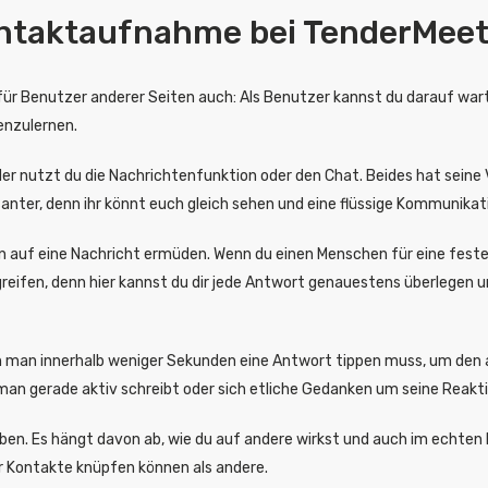
Kontaktaufnahme bei TenderMee
für Benutzer anderer Seiten auch: Als Benutzer kannst du darauf wart
enzulernen.
er nutzt du die Nachrichtenfunktion oder den Chat. Beides hat seine V
nter, denn ihr könnt euch gleich sehen und eine flüssige Kommunikat
n auf eine Nachricht ermüden. Wenn du einen Menschen für eine fest
kgreifen, denn hier kannst du dir jede Antwort genauestens überlegen
n man innerhalb weniger Sekunden eine Antwort tippen muss, um den 
man gerade aktiv schreibt oder sich etliche Gedanken um seine Reakt
ben. Es hängt davon ab, wie du auf andere wirkst und auch im echten
r Kontakte knüpfen können als andere.