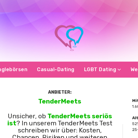
nglebörsen
Casual-Dating
LGBT Dating
We
ANBIETER:
TenderMeets
Mi
1.
Unsicher, ob
TenderMeets seriös
Al
ist
? In unserem TenderMeets Test
52%
schreiben wir über: Kosten,
25
Chancen, Risiken und weiteren