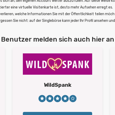
es sich an, den eigenen Account weiter auszufüllen. Auf diese Weise kö
ierter eine virtuelle Visitenkarte ist, desto mehr Aufsehen erregt es.
verlieren, welche Informationen Sie mit der Öffentlichkeit teilen möcht
rgessen Sie nicht: auf der Singlebörse kann jeder Ihr Profil ansehen u
Benutzer melden sich auch hier an
WildSpank