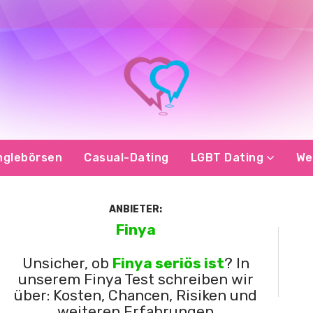
nglebörsen
Casual-Dating
LGBT Dating
We
ANBIETER:
Finya
Unsicher, ob
Finya seriös ist
? In
unserem Finya Test schreiben wir
über: Kosten, Chancen, Risiken und
weiteren Erfahrungen