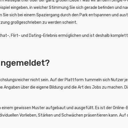
nem Reisepartner oder der ganz großen Liebe? Was wir an dem Single-Po
spiel eingeben, in welcher Stimmung Sie sich gerade befinden und na
m Sie sich bei einem Spaziergang durch den Park entspannen und aus
nutzung großgeschrieben zu werden scheint.
at-, Flirt- und Dating-Erlebnis ermöglichen und ist deshalb komplett 
r angemeldet?
chslungsreicher nicht sein. Auf der Plattform tummeln sich Nutzer je
aue Angaben über die eigene Bildung und die Art des Jobs zu machen. D
einem gewissen Muster aufgebaut und ausgefüllt. Es ist der Online-
dividuellen Vorlieben, Stärken und Schwächen präsentieren kann. Auf d