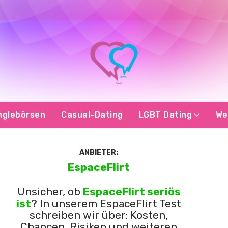
nglebörsen
Casual-Dating
LGBT Dating
We
ANBIETER:
EspaceFlirt
Unsicher, ob
EspaceFlirt seriös
ist
? In unserem EspaceFlirt Test
schreiben wir über: Kosten,
Chancen, Risiken und weiteren