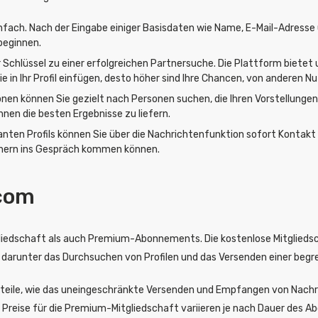
d einfach. Nach der Eingabe einiger Basisdaten wie Name, E-Mail-Adre
beginnen.
der Schlüssel zu einer erfolgreichen Partnersuche. Die Plattform biet
e in Ihr Profil einfügen, desto höher sind Ihre Chancen, von anderen 
en können Sie gezielt nach Personen suchen, die Ihren Vorstellungen 
hnen die besten Ergebnisse zu liefern.
nten Profils können Sie über die Nachrichtenfunktion sofort Kontak
rtnern ins Gespräch kommen können.
.com
liedschaft als auch Premium-Abonnements. Die kostenlose Mitgliedscha
 darunter das Durchsuchen von Profilen und das Versenden einer begr
rteile, wie das uneingeschränkte Versenden und Empfangen von Nachr
 Die Preise für die Premium-Mitgliedschaft variieren je nach Dauer de