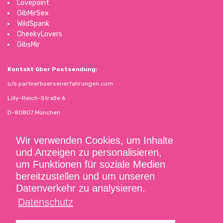
Lovepoint
GibMirSex
WildSpank
CheekyLovers
GibsMir
Kontakt über Postsendung:
c/o partnerboersenerfahrungen.com
Lilly-Reich-Straße 6
D-80807 München
Kontakt über E-Mail:
Wir verwenden Cookies, um Inhalte
matthias.buchholz68@gmail.com
und Anzeigen zu personalisieren,
um Funktionen für soziale Medien
Impressum
bereitzustellen und um unseren
Datenverkehr zu analysieren.
Datenschutz